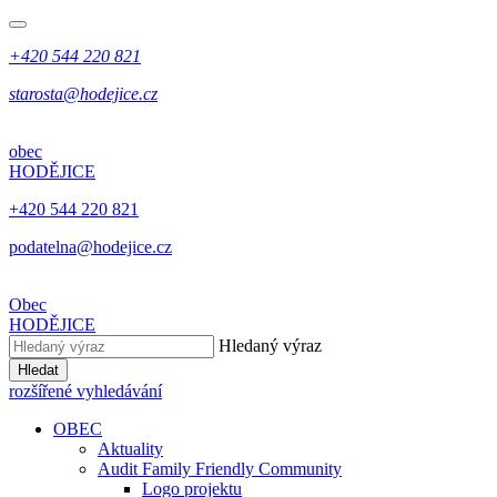
+420 544 220 821
starosta@hodejice.cz
obec
HODĚJICE
+420 544 220 821
podatelna@hodejice.cz
Obec
HODĚJICE
Hledaný výraz
Hledat
rozšířené vyhledávání
OBEC
Aktuality
Audit Family Friendly Community
Logo projektu