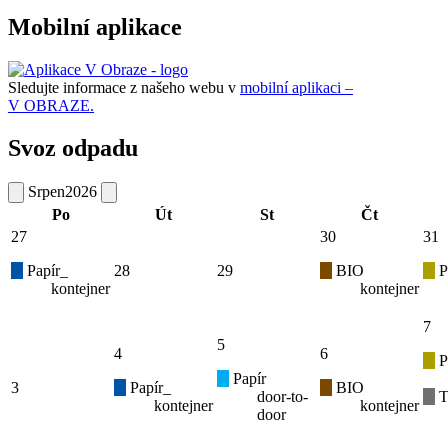
Mobilní aplikace
Sledujte informace z našeho webu v
mobilní aplikaci –
V OBRAZE.
Svoz odpadu
Srpen
2026
Po
Út
St
Čt
27
30
31
Papír_
28
29
BIO
P
kontejner
kontejner
7
5
4
6
P
Papír
3
Papír_
BIO
door-to-
T
kontejner
kontejner
door