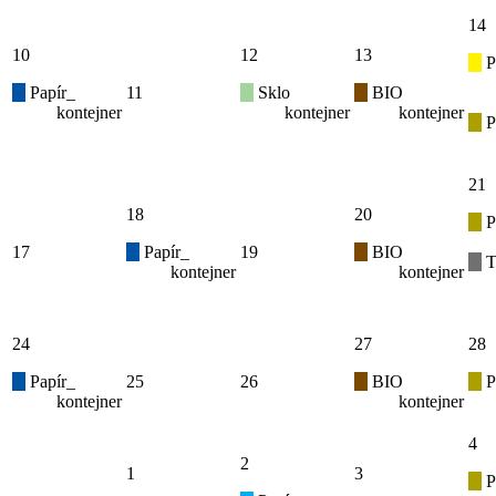
14
10
12
13
P
Papír_
11
Sklo
BIO
kontejner
kontejner
kontejner
P
21
18
20
P
17
Papír_
19
BIO
T
kontejner
kontejner
24
27
28
Papír_
25
26
BIO
P
kontejner
kontejner
4
2
1
3
P