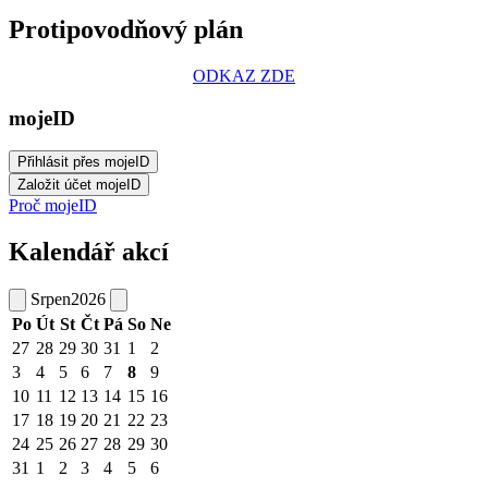
Protipovodňový plán
ODKAZ ZDE
mojeID
Proč mojeID
Kalendář akcí
Srpen
2026
Po
Út
St
Čt
Pá
So
Ne
27
28
29
30
31
1
2
3
4
5
6
7
8
9
10
11
12
13
14
15
16
17
18
19
20
21
22
23
24
25
26
27
28
29
30
31
1
2
3
4
5
6