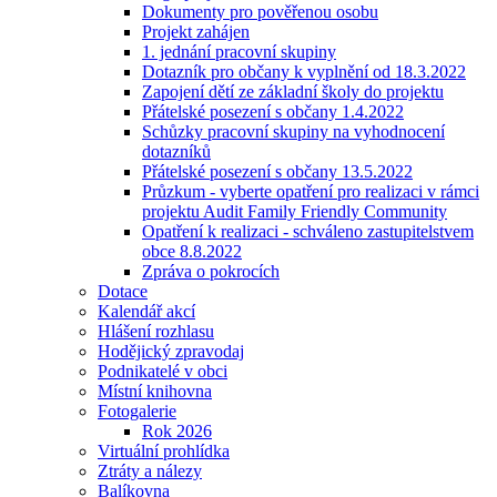
Dokumenty pro pověřenou osobu
Projekt zahájen
1. jednání pracovní skupiny
Dotazník pro občany k vyplnění od 18.3.2022
Zapojení dětí ze základní školy do projektu
Přátelské posezení s občany 1.4.2022
Schůzky pracovní skupiny na vyhodnocení
dotazníků
Přátelské posezení s občany 13.5.2022
Průzkum - vyberte opatření pro realizaci v rámci
projektu Audit Family Friendly Community
Opatření k realizaci - schváleno zastupitelstvem
obce 8.8.2022
Zpráva o pokrocích
Dotace
Kalendář akcí
Hlášení rozhlasu
Hodějický zpravodaj
Podnikatelé v obci
Místní knihovna
Fotogalerie
Rok 2026
Virtuální prohlídka
Ztráty a nálezy
Balíkovna