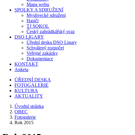
Mapa webu
SPOLKY A SDRUŽENÍ
Myslivecké sdružení
Hasiči
TJ SOKOL
Český zahrádkářský svaz
DSO LIGARY
Úřední deska DSO Ligary
Schválený rozpočet
Veřejné zakázky
Dokumentace
KONTAKT
Anketa
ÚŘEDNÍ DESKA
FOTOGALERIE
KULTURA
AKTUALITY
Úvodní stránka
OBEC
Fotogalerie
Rok 2015