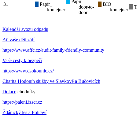
Papír
31
Papír_
BIO
door-to-
T
kontejner
kontejner
door
Kalendář svozu odpadu
Ať vaše děti září
https://www.affc.cz/audit-family-friendly-community
Vaše cesty k bezpečí
https://www.dsokounic.cz/
Charita Hodonín služby ve Slavkově a Bučovicích
Dotace
chodníky
https://paleni.izscr.cz
Ždánický les a Politaví