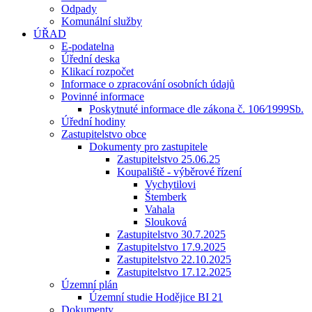
Odpady
Komunální služby
ÚŘAD
E-podatelna
Úřední deska
Klikací rozpočet
Informace o zpracování osobních údajů
Povinné informace
Poskytnuté informace dle zákona č. 106⁄1999Sb.
Úřední hodiny
Zastupitelstvo obce
Dokumenty pro zastupitele
Zastupitelstvo 25.06.25
Koupaliště - výběrové řízení
Vychytilovi
Štemberk
Vahala
Slouková
Zastupitelstvo 30.7.2025
Zastupitelstvo 17.9.2025
Zastupitelstvo 22.10.2025
Zastupitelstvo 17.12.2025
Územní plán
Územní studie Hodějice BI 21
Dokumenty