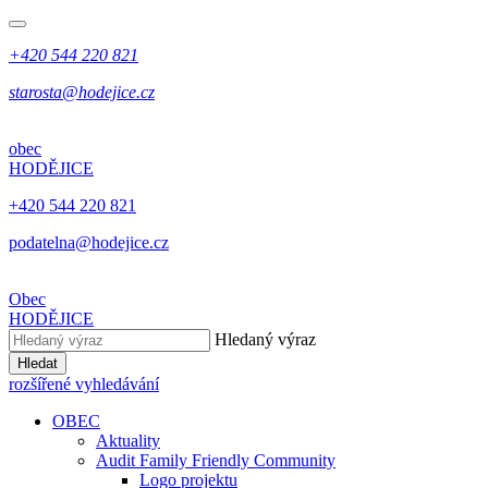
+420 544 220 821
starosta@hodejice.cz
obec
HODĚJICE
+420 544 220 821
podatelna@hodejice.cz
Obec
HODĚJICE
Hledaný výraz
Hledat
rozšířené vyhledávání
OBEC
Aktuality
Audit Family Friendly Community
Logo projektu