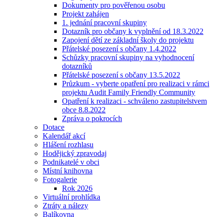
Dokumenty pro pověřenou osobu
Projekt zahájen
1. jednání pracovní skupiny
Dotazník pro občany k vyplnění od 18.3.2022
Zapojení dětí ze základní školy do projektu
Přátelské posezení s občany 1.4.2022
Schůzky pracovní skupiny na vyhodnocení
dotazníků
Přátelské posezení s občany 13.5.2022
Průzkum - vyberte opatření pro realizaci v rámci
projektu Audit Family Friendly Community
Opatření k realizaci - schváleno zastupitelstvem
obce 8.8.2022
Zpráva o pokrocích
Dotace
Kalendář akcí
Hlášení rozhlasu
Hodějický zpravodaj
Podnikatelé v obci
Místní knihovna
Fotogalerie
Rok 2026
Virtuální prohlídka
Ztráty a nálezy
Balíkovna