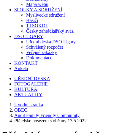
Mapa webu
SPOLKY A SDRUŽENÍ
Myslivecké sdružení
Hasiči
TJ SOKOL
Český zahrádkářský svaz
DSO LIGARY
Úřední deska DSO Ligary
Schválený rozpočet
Veřejné zakázky
Dokumentace
KONTAKT
Anketa
ÚŘEDNÍ DESKA
FOTOGALERIE
KULTURA
AKTUALITY
Úvodní stránka
OBEC
Audit Family Friendly Community
Přátelské posezení s občany 13.5.2022