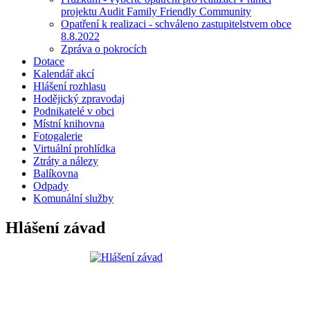
projektu Audit Family Friendly Community
Opatření k realizaci - schváleno zastupitelstvem obce
8.8.2022
Zpráva o pokrocích
Dotace
Kalendář akcí
Hlášení rozhlasu
Hodějický zpravodaj
Podnikatelé v obci
Místní knihovna
Fotogalerie
Virtuální prohlídka
Ztráty a nálezy
Balíkovna
Odpady
Komunální služby
Hlášení závad