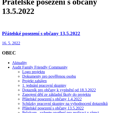
Přátelské posezení s občany
13.5.2022
Přátelské posezení s občany 13.5.2022
16. 5. 2022
OBEC
Aktuality
Audit Family Friendly Community
Logo projektu
Dokumenty pro pověřenou osobu
Projekt zahájen
1. jednání pracovní skupiny
Dotazník pro občany k vyplnění od 18.3.2022
Zapojení dětí ze základní školy do projektu
Přátelské posezení s občany 1.4.2022
Schůzky pracovní skupiny na vyhodnocení dotazníků
Přátelské posezení s občany 13.5.2022
Průzkum - vyberte opatření pro realizaci v rámci