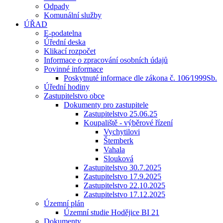
Odpady
Komunální služby
ÚŘAD
E-podatelna
Úřední deska
Klikací rozpočet
Informace o zpracování osobních údajů
Povinné informace
Poskytnuté informace dle zákona č. 106⁄1999Sb.
Úřední hodiny
Zastupitelstvo obce
Dokumenty pro zastupitele
Zastupitelstvo 25.06.25
Koupaliště - výběrové řízení
Vychytilovi
Štemberk
Vahala
Slouková
Zastupitelstvo 30.7.2025
Zastupitelstvo 17.9.2025
Zastupitelstvo 22.10.2025
Zastupitelstvo 17.12.2025
Územní plán
Územní studie Hodějice BI 21
Dokumenty