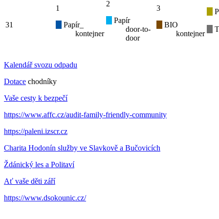
2
1
3
P
Papír
31
Papír_
BIO
door-to-
T
kontejner
kontejner
door
Kalendář svozu odpadu
Dotace
chodníky
Vaše cesty k bezpečí
https://www.affc.cz/audit-family-friendly-community
https://paleni.izscr.cz
Charita Hodonín služby ve Slavkově a Bučovicích
Ždánický les a Politaví
Ať vaše děti září
https://www.dsokounic.cz/