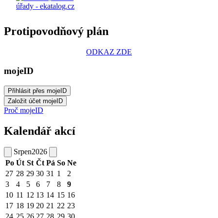
Protipovodňový plán
ODKAZ ZDE
mojeID
Proč mojeID
Kalendář akcí
Srpen
2026
Po
Út
St
Čt
Pá
So
Ne
27
28
29
30
31
1
2
3
4
5
6
7
8
9
10
11
12
13
14
15
16
17
18
19
20
21
22
23
24
25
26
27
28
29
30