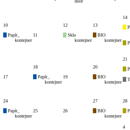
door
14
10
12
13
P
Papír_
11
Sklo
BIO
kontejner
kontejner
kontejner
P
21
18
20
P
17
Papír_
19
BIO
T
kontejner
kontejner
24
27
28
Papír_
25
26
BIO
P
kontejner
kontejner
4