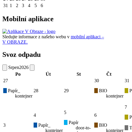
31
1
2
3
4
5
6
Mobilní aplikace
Sledujte informace z našeho webu v
mobilní aplikaci –
V OBRAZE.
Svoz odpadu
Srpen
2026
Po
Út
St
Čt
27
30
31
Papír_
28
29
BIO
P
kontejner
kontejner
7
5
4
6
P
Papír
3
Papír_
BIO
door-to-
T
kontejner
kontejner